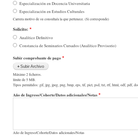
Especialización en Docencia Universitaria
Especialización en Estudios Culturales
Carrera motivo de su consulta/a la que pertenece. (Si corresponde)
Solicito:
Analítico Definitivo
Constancia de Seminarios Cursados (Analítico Provisorio)
Subir comprobante de pago
Subir Archivo
Máximo 2 ficheros.
límite de 5 MB.
Tipos permitidos: gif, jpg, jpeg, png, bmp, eps, tif, pict, psd, txt, rtf, html, odf, pdf, d
Año de Ingreso/Cohorte/Datos adicionales/Notas
Año de Ingreso/Cohorte/Datos adicionales/Notas