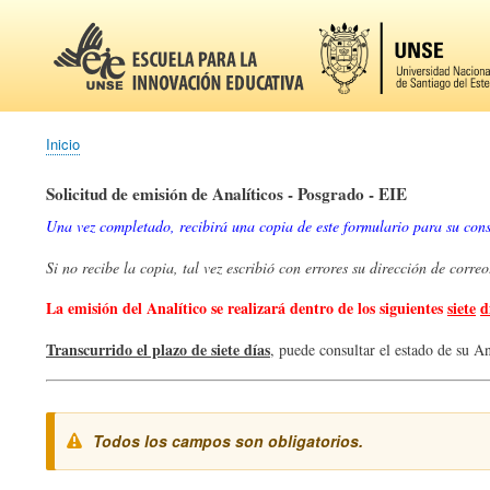
Inicio
Sobrescribir
enlaces
Solicitud de emisión de Analíticos - Posgrado - EIE
de
Una vez completado, recibirá una copia de este formulario para su cons
ayuda
a
Si no recibe la copia, tal vez escribió con errores su dirección de corr
la
navegación
La emisión del Analítico se realizará dentro de los siguientes
siete
d
Transcurrido el plazo de siete días
, puede consultar el estado de su A
Todos los campos son obligatorios.
Mensaje