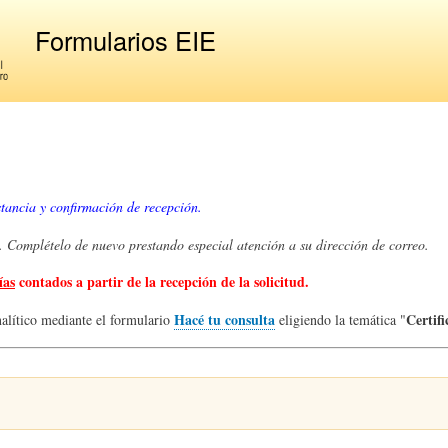
Pasar
Formularios EIE
al
contenido
principal
tancia y confirmación de recepción.
eo. Complételo de nuevo prestando especial atención a su dirección de correo.
ías
contados a partir de la recepción de la solicitud.
Hacé tu consulta
Certif
nalítico mediante el formulario
eligiendo la temática "