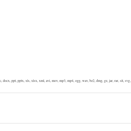
oc, docx, ppt, pptx, xls, xlsx, xml, avi, mov, mp3, mp4, ogg, wav, bz2, dmg, gz, jar, rar, sit, svg, 